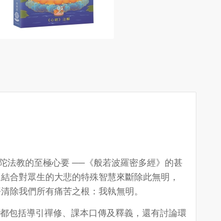
陀法教的至極心要 ──《般若波羅密多經》的甚
過結合對眾生的大悲的特殊智慧來斷除此無明，
悟清除我們所有痛苦之根：我執無明。
課堂都包括導引禪修、課本口傳及釋義，還有討論環