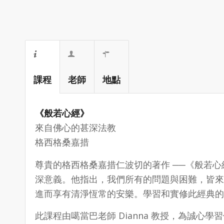
課程
老師
地點
《般若心經》
來自佛心的甚深法教
格西格桑嘉措
尊貴的格西格桑嘉措仁波切的著作 ──《般若
深意義。他指出，我們所有的問題與困難，皆來
進而享有清淨恆常的安樂。學習和實修此經典的
此課程由噶當巴老師 Dianna 教授，為誠