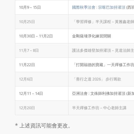
10月9 – 15日
國際秋季法會 : 宗喀巴加持灌頂
(西
10月25日
「學習禪修」半天課程 – 黃雅鑫老
10月30日 – 11月2日
金剛薩埵淨化練習閉關
11月7 – 8日
護法多傑雄登加持灌頂 – 見道法師
11月22日
「打開福德的寶藏」一天禪修工作坊 (
12月6日
「善行之道 2026」 步行籌款
12月11 – 14日
亞洲法會 : 文殊師利佛加持灌頂 (新
12月20日
半天禪修工作坊 – 中心老師主講
* 上述資訊可能會更改。