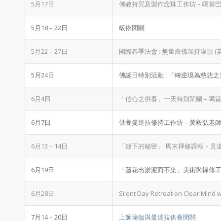
5月17日
佛教持咒及製作念珠工作坊 – 噶當巴導師D
5月18 – 22日
皈依閉關
5月22 – 27日
國際春季法會 : 無量壽佛加持灌頂 (
5月24日
佛誕日特別活動 : 「轉逆境為慈悲之
6月4日
「信心之供養」一天特別閉關 – 噶當
6月7日
供養曼達拉修持工作坊 – 黃毅弘老
6月13 – 14日
「放下的秘密」 周末禪修課程 – 見
6月19日
「蓮花出淤泥而不染」美術與禪修工作坊 
6月28日
Silent Day Retreat on Clear Mind 
7月14 – 20日
上師瑜伽與曼達拉供養閉關