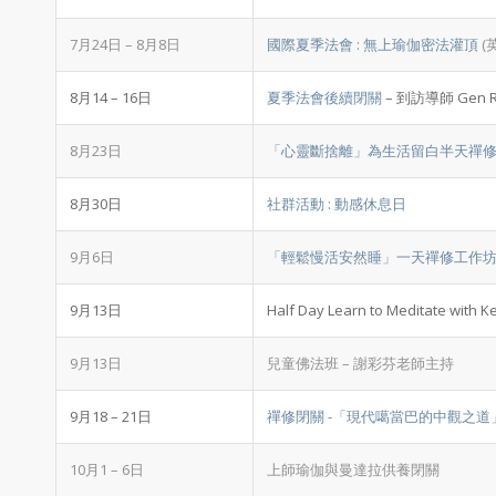
7月24日 – 8月8日
國際夏季法會 : 無上瑜伽密法灌頂
(
8月14 – 16日
夏季法會後續閉關
– 到訪導師 Gen 
8月23日
「心靈斷捨離」為生活留白半天禪
8月30日
社群活動 : 動感休息日
9月6日
「輕鬆慢活安然睡」一天禪修工作
9月13日
Half Day Learn to Meditate with K
9月13日
兒童佛法班 – 謝彩芬老師主持
9月18 – 21日
禪修閉關 -「現代噶當巴的中觀之道
10月1 – 6日
上師瑜伽與曼達拉供養閉關