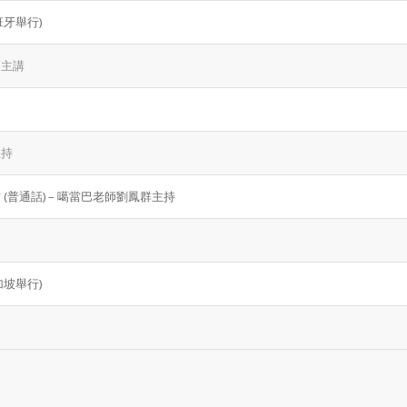
班牙舉行)
師主講
主持
普通話) – 噶當巴老師劉鳳群主持
加坡舉行)