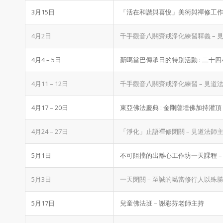
3月15日
「活在和諧與喜悅」美術與禪修工作坊 – 
4月2日
千手觀音八關齋戒淨化練習釋義 – 
4月4 – 5日
新噶當巴傳承日的特別活動 : 二十
4月11 – 12日
千手觀音八關齋戒淨化練習 – 見道
4月17 – 20日
東亞佛法慶典 : 金剛薩埵佛加持灌頂 
4月24 – 27日
「淨化」止語禪修閉關 – 見道法師主
5月1日
不可阻擋的出離心工作坊一天課程 –
5月3日
一天閉關 – 至誠的噶當修行人以殊
5月17日
兒童佛法班 – 謝彩芬老師主持