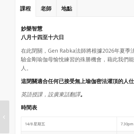
課程
老師
地點
妙樂智慧
八月十四至十六日
在此閉關，Gen Rabka法師將根據2026
驗金剛瑜伽母愉悅練習的殊勝機會，藉此我們能
人。
這閉關適合任何已接受無上瑜伽密法灌頂的人仕
英語授課，設廣東話翻譯
。
時間表
上師瑜伽與曼達拉供養
閉關
14/8 星期五
7.30pm