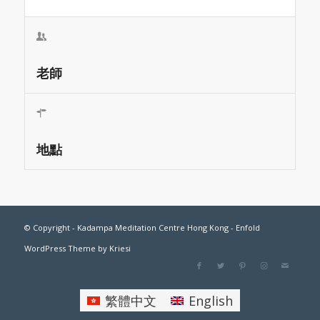
老師
地點
© Copyright -
Kadampa Meditation Centre Hong Kong
-
Enfold
WordPress Theme by Kriesi
繁體中文
English