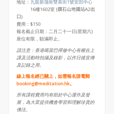
地址：
九龍新蒲崗雙喜街1號安田中心
地址：
16樓1602室
(
鑽石山地鐵站
A2
出
口
)
費用：$150
報名截止日期：二月二十一日(星期六)
座位有限，額滿即止。
請注意：香港噶當巴禪修中心有權在上
課及活動時拍攝及錄影，以作日後宣傳
及記錄之用。
線上報名經已關上，如需報名請電郵
booking@
meditation.hk。
所有課程費用均有助於中心運作及發
展，為大眾提供機會學習和理解珍貴的
佛法。