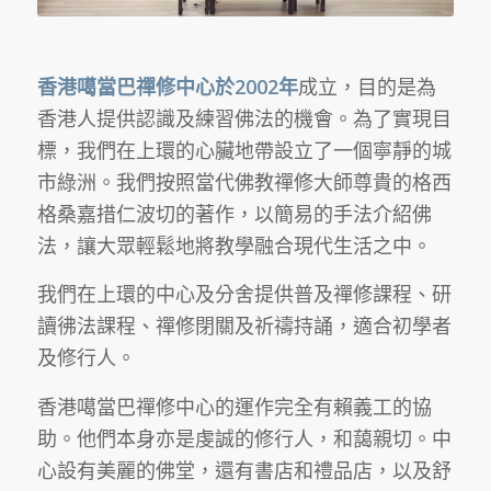
香港噶當巴禪修中心於
2002
年
成立
，
目的
是為
香港人提供認識及練習佛法的機會。為了實現目
標，我們在上環的心臟地帶設立了一個寧靜的城
市綠洲。我們按照當代佛教禪修大師尊貴的格西
格桑嘉措仁波切的著作，以簡易的手法介紹佛
法，讓大眾輕鬆地將教學融合現代生活之中。
我們在上環的中心及分舍提供普及禪修課程、研
讀彿法課程、禪修閉關及祈禱持誦，適合初學者
及修行人。
香港噶當巴禪修中心的運作完全有賴義工的協
助。他們本身亦是虔誠的修行人，和藹親切。中
心設有美麗的佛堂，還有書店和禮品店，以及舒