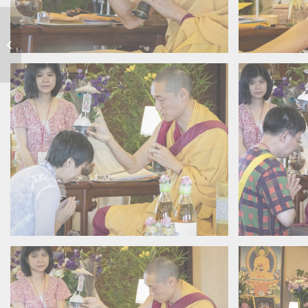
「你是誰?」週末禪修閉
關