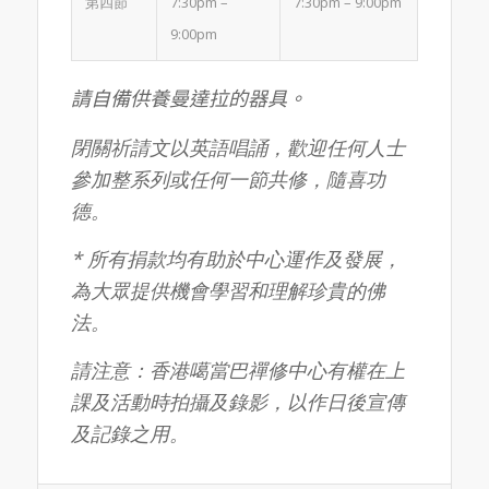
第四節
7:30pm –
7:30pm – 9:00pm
9:00pm
請自備供養曼達拉的器具。
閉關祈請文以英語唱誦，歡迎任何人士
參加整系列或任何一節共修，隨喜功
德。
*
所有捐款均有助於中心運作及發展，
為大眾提供機會學習和理解珍貴的佛
法。
請注意：香港噶當巴禪修中心有權在上
課及活動時拍攝及錄影，以作日後宣傳
及記錄之用。